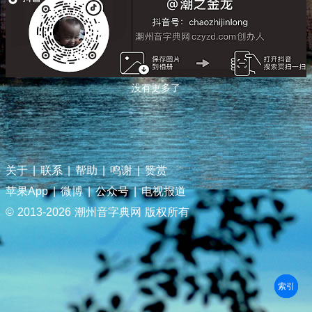
没有更多了
关于
|
联系
|
帮助
|
鸣谢
|
赞赏
苹果App
|
微博
|
公众号
|
电视报道
© 2013-
2026 潮州音字典网 版权所有
部首
笔划
拼音
潮拼