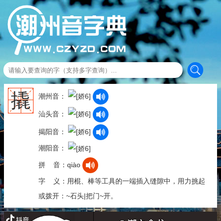
撬
潮州音：
汕头音：
揭阳音：
潮阳音：
拼 音：qiào
字 义：用棍、棒等工具的一端插入缝隙中，用力挑起
或拨开：~石头|把门~开。