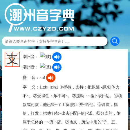
支
潮州音：
潮州音：
拼 音：zhī
字 义：1.zhī||zin1 ①撑持，支持：把帐篷~起来|体力
不~。②受得住：乐不可~。③援助：~援|~农|~边。④领
款或付款：他已经~了工资|把工资~给他。⑤调度，指
使，打发：把他们都~出去|~配|~使|~派。⑥分支的，附
属于总体的：~流|~店。⑦地支，历法中用的“子、丑、