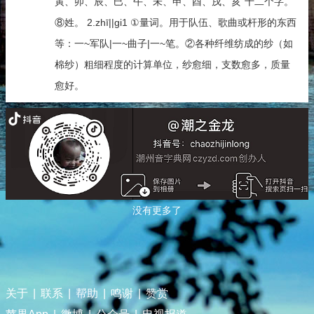
寅、卯、辰、巳、午、未、申、酉、戌、亥”十二个字。
⑧姓。 2.zhī||gi1 ①量词。用于队伍、歌曲或杆形的东西
等：一~军队|一~曲子|一~笔。②各种纤维纺成的纱（如
棉纱）粗细程度的计算单位，纱愈细，支数愈多，质量
愈好。
没有更多了
关于
|
联系
|
帮助
|
鸣谢
|
赞赏