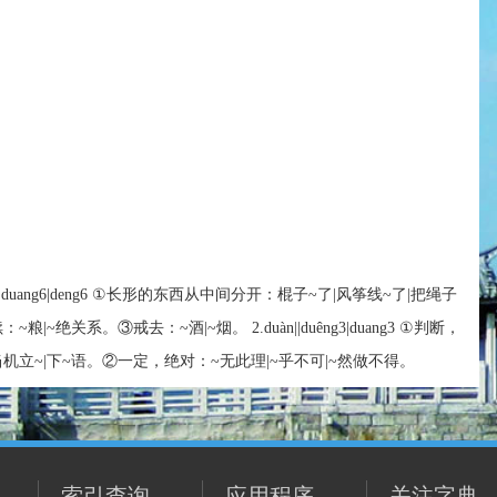
uêng6|duang6|deng6 ①长形的东西从中间分开：棍子~了|风筝线~了|把绳子
|~绝关系。③戒去：~酒|~烟。 2.duàn||duêng3|duang3 ①判断，
当机立~|下~语。②一定，绝对：~无此理|~乎不可|~然做不得。
索引查询
应用程序
关注字典