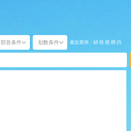
硝
梧
搅
稠
仍
最近查询：