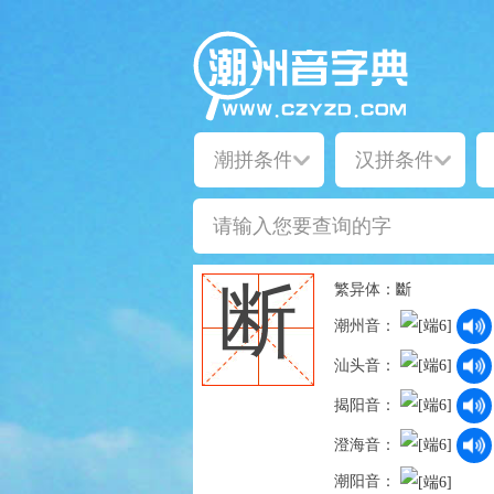
繁异体：
斷
断
潮州音：
汕头音：
揭阳音：
澄海音：
潮阳音：