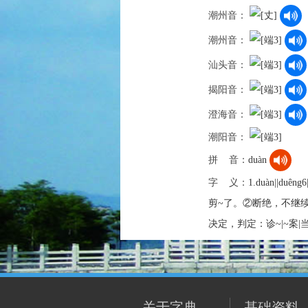
潮州音：
潮州音：
汕头音：
揭阳音：
澄海音：
潮阳音：
拼 音：
duàn
字 义：
1.duàn||d
剪~了。②断绝，不继续：~粮
决定，判定：诊~|~案|
关于字典
基础资料