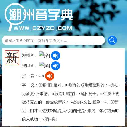
新
潮州音：
揭阳音：
拼 音：xīn
字 义：①跟“旧”相对。a.刚有的或刚经验到的：~办法|
万象更~|~事物。b.没有用过的：~笔|~房子。c.性质上改
变得更好的，使变成新的：~社会|~文艺|粉刷一~。②新
近，刚才：这枝钢笔是我~买的|他是~来的。③称结婚时
的人或物：~郎|~房。