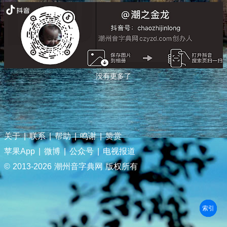
没有更多了
关于
|
联系
|
帮助
|
鸣谢
|
赞赏
苹果App
|
微博
|
公众号
|
电视报道
© 2013-
2026 潮州音字典网 版权所有
部首
笔划
拼音
潮拼