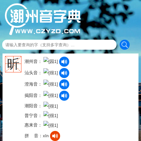
昕
潮州音：
汕头音：
澄海音：
揭阳音：
潮阳音：
普宁音：
惠来音：
拼 音：xīn