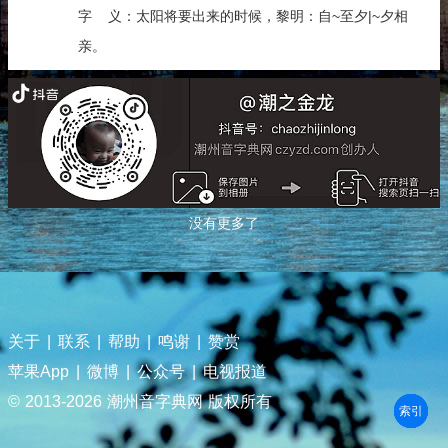
字 义：太阳将要出来的时候，黎明：自~至夕|~夕相
亲。
没有更多了
关于
|
联系
|
帮助
|
鸣谢
|
赞赏
苹果App
|
微博
|
公众号
|
电视报道
© 2013-
2026 潮州音字典网 版权所有
部首
笔划
拼音
潮拼