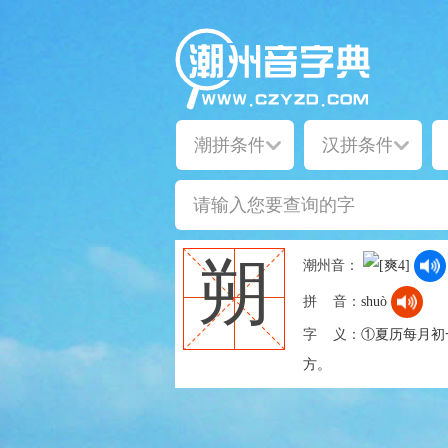
朔
潮州音：
拼 音：
shuò
字 义：
①夏历每月初
方。