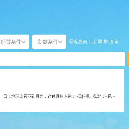
止
哪
攀
遣
茕
最近查询：
一日，地球上看不到月光，这种月相叫朔：~日|~望。②北：~风|~