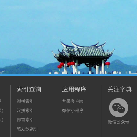
索引查询
应用程序
关注字典
案
潮拼索引
苹果客户端
频）
汉拼索引
微信小程序
频）
部首索引
微信公众号
笔划数索引