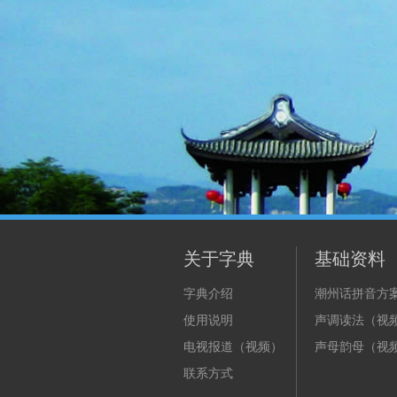
关于字典
基础资料
字典介绍
潮州话拼音方
使用说明
声调读法（视
电视报道（视频）
声母韵母（视
联系方式