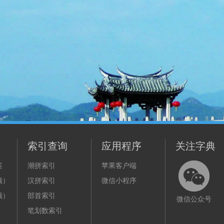
索引查询
应用程序
关注字典
案
潮拼索引
苹果客户端
频）
汉拼索引
微信小程序
频）
部首索引
微信公众号
笔划数索引