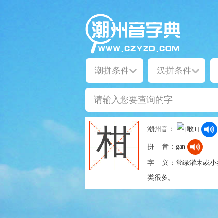
柑
潮州音：
拼 音：
gān
字 义：
常绿灌木或小
类很多。