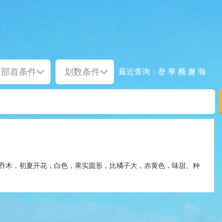
昝
孥
椭
邂
瀚
最近查询：
乔木，初夏开花，白色，果实圆形，比橘子大，赤黄色，味甜。种