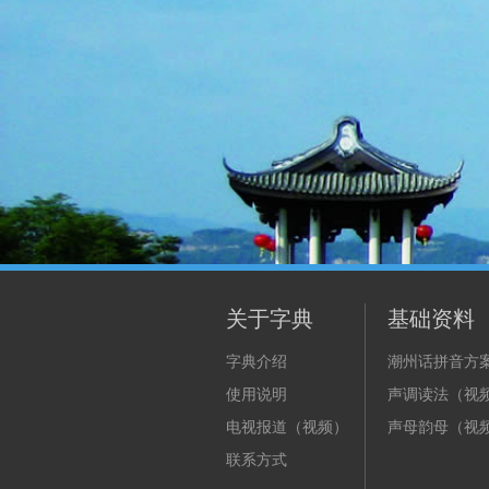
关于字典
基础资料
字典介绍
潮州话拼音方
使用说明
声调读法（视
电视报道（视频）
声母韵母（视
联系方式