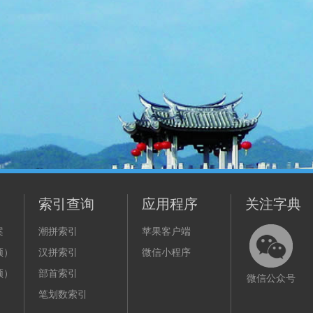
索引查询
应用程序
关注字典
案
潮拼索引
苹果客户端
频）
汉拼索引
微信小程序
频）
部首索引
微信公众号
笔划数索引