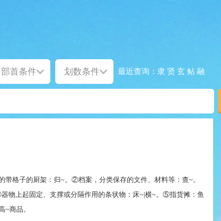
隶
贤
玄
鲇
融
最近查询：
的带格子的厨架：归~。②档案，分类保存的文件、材料等：查~。
④器物上起固定、支撑或分隔作用的条状物：床~|横~。⑤指货摊：鱼
|高~商品。