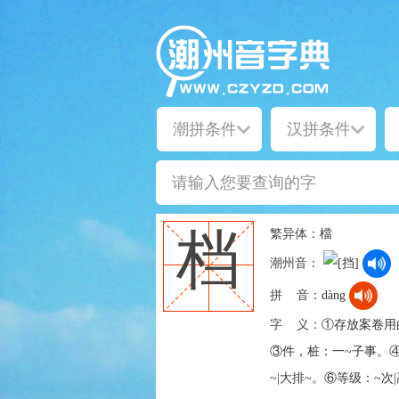
繁异体：
檔
档
潮州音：
拼 音：
dàng
字 义：
①存放案卷用
③件，桩：一~子事。
~|大排~。⑥等级：~次