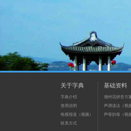
关于字典
基础资料
字典介绍
潮州话拼音方
使用说明
声调读法（视
电视报道（视频）
声母韵母（视
联系方式