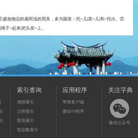
。①盛放物品的扁而浅的用具，多为圆形：托~儿|茶~儿|和~托出。②
把绳子~起来|把头发~上。
索引查询
应用程序
关注字典
案
潮拼索引
苹果客户端
频）
汉拼索引
微信小程序
频）
部首索引
微信公众号
笔划数索引