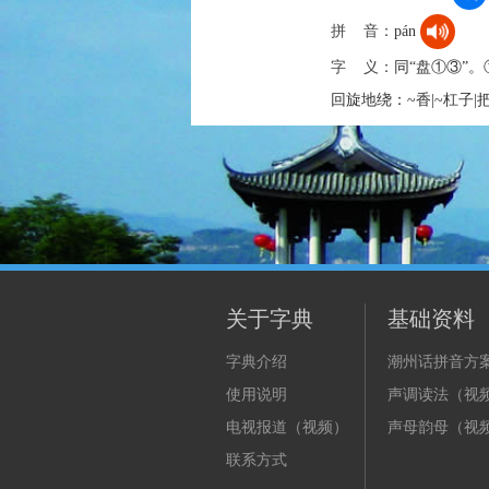
拼 音：
pán
字 义：
同“盘①③”
回旋地绕：~香|~杠子|
关于字典
基础资料
字典介绍
潮州话拼音方
使用说明
声调读法（视
电视报道（视频）
声母韵母（视
联系方式