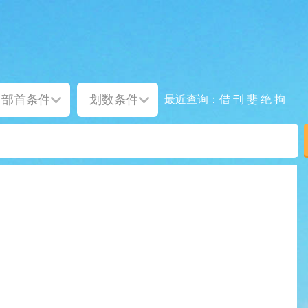
借
刊
斐
绝
拘
最近查询：