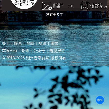
没有更多了
关于
|
联系
|
帮助
|
鸣谢
|
赞赏
苹果App
|
微博
|
公众号
|
电视报道
© 2013-
2026 潮州音字典网 版权所有
部首
笔划
拼音
潮拼