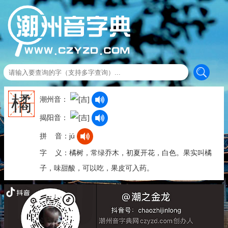
橘
潮州音：
揭阳音：
拼 音：jú
字 义：橘树，常绿乔木，初夏开花，白色。果实叫橘
子，味甜酸，可以吃，果皮可入药。