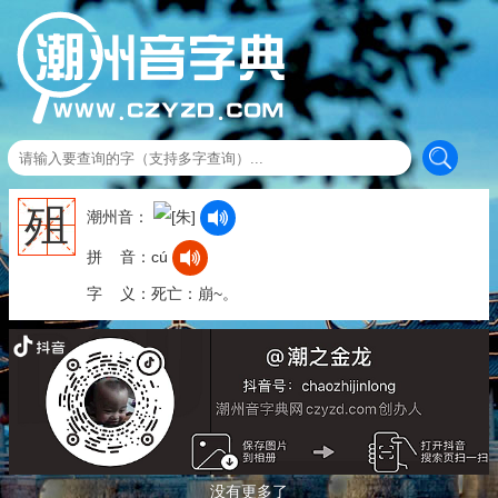
殂
潮州音：
拼 音：cú
字 义：死亡：崩~。
没有更多了