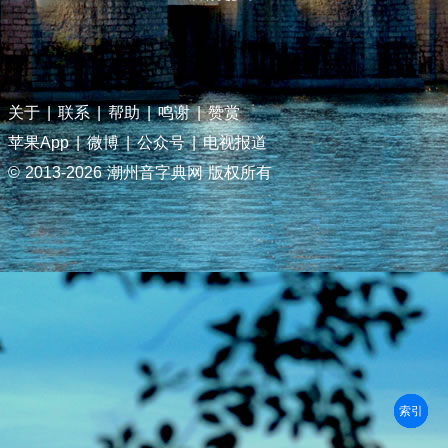
关于
|
联系
|
帮助
|
鸣谢
|
赞赏
苹果App
|
微博
|
公众号
|
电视报道
© 2013-
2026 潮州音字典网 版权所有
部首
笔划
拼音
潮拼