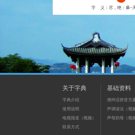
字 义：
尽，绝：暴~
关于字典
基础资料
字典介绍
潮州话拼音方
使用说明
声调读法（视
电视报道（视频）
声母韵母（视
联系方式