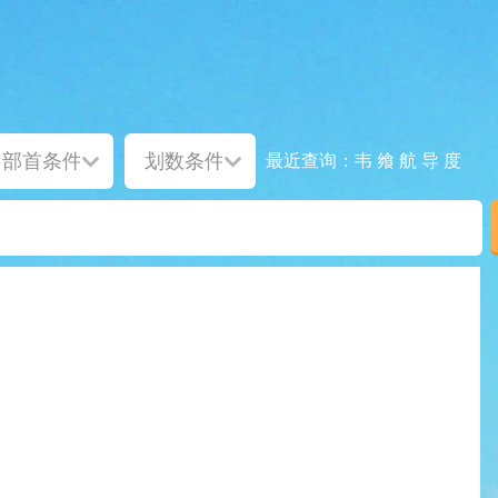
韦
飨
航
导
度
最近查询：