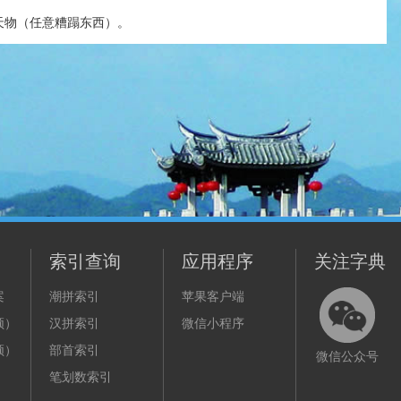
天物（任意糟蹋东西）。
索引查询
应用程序
关注字典
案
潮拼索引
苹果客户端
频）
汉拼索引
微信小程序
频）
部首索引
微信公众号
笔划数索引