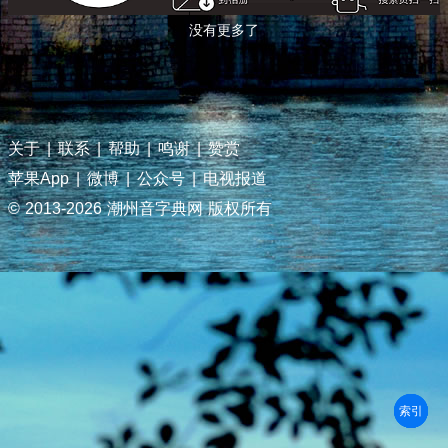
没有更多了
关于
|
联系
|
帮助
|
鸣谢
|
赞赏
苹果App
|
微博
|
公众号
|
电视报道
© 2013-
2026 潮州音字典网 版权所有
部首
笔划
拼音
潮拼