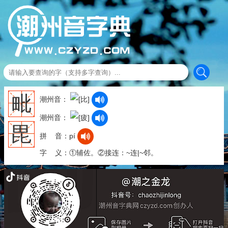
毗
潮州音：
潮州音：
毘
拼 音：pí
字 义：①辅佐。②接连：~连|~邻。