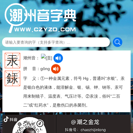
汞
潮州音：
拼 音：gǒng
銾
字 义：①一种金属元素，符号 Hg，普通叫“水银”。汞
是银白色的液体，能溶解金、银、锡、钾、钠等。汞可
用来制镜子、温度表、气压计等。②汞溴，俗叫“二百
二”或“红药水”，是敷伤口的杀菌剂。