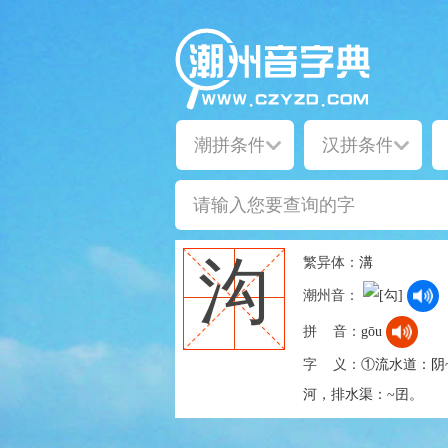
繁异体：
溝
沟
潮州音：
拼 音：
gōu
字 义：
①流水道：阴~
河，排水渠：~囝。