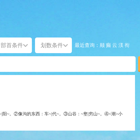
颠
癫
云
渼
衔
最近查询：
|阳~。②像沟的东西：车~|代~。③山谷：~壑|穷山~。④<潮>小