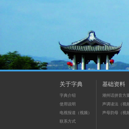
关于字典
基础资料
字典介绍
潮州话拼音方
使用说明
声调读法（视
电视报道（视频）
声母韵母（视
联系方式