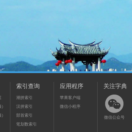
索引查询
应用程序
关注字典
案
潮拼索引
苹果客户端
频）
汉拼索引
微信小程序
频）
部首索引
微信公众号
笔划数索引