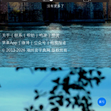
没有更多了
关于
|
联系
|
帮助
|
鸣谢
|
赞赏
苹果App
|
微博
|
公众号
|
电视报道
© 2013-
2026 潮州音字典网 版权所有
部首
笔划
拼音
潮拼