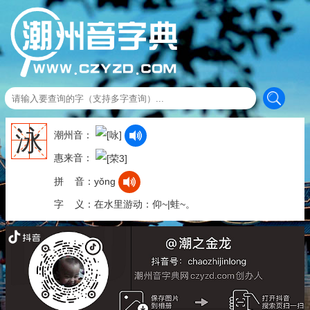
泳
潮州音：
惠来音：
拼 音：yǒng
字 义：在水里游动：仰~|蛙~。