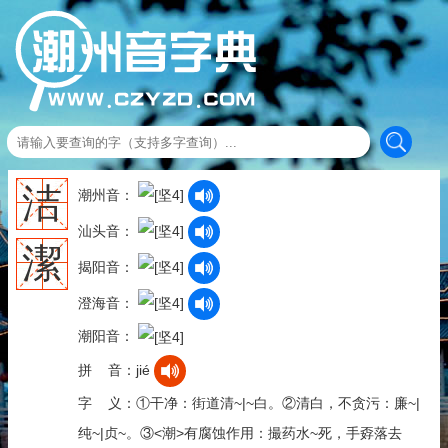
洁
潮州音：
汕头音：
潔
揭阳音：
澄海音：
潮阳音：
拼 音：jié
字 义：①干净：街道清~|~白。②清白，不贪污：廉~|
纯~|贞~。③<潮>有腐蚀作用：撮药水~死，手孬落去