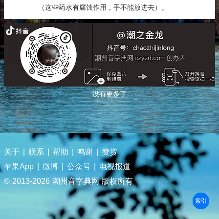
（这些药水有腐蚀作用，手不能放进去）。
没有更多了
关于
|
联系
|
帮助
|
鸣谢
|
赞赏
苹果App
|
微博
|
公众号
|
电视报道
© 2013-
2026 潮州音字典网 版权所有
部首
笔划
拼音
潮拼