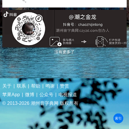
~。
没有更多了
关于
|
联系
|
帮助
|
鸣谢
|
赞赏
苹果App
|
微博
|
公众号
|
电视报道
© 2013-
2026 潮州音字典网 版权所有
部首
笔划
拼音
潮拼