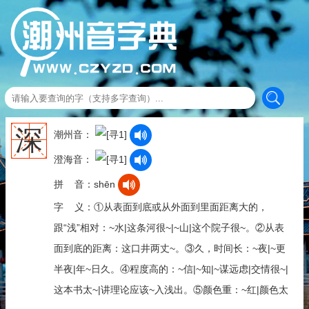
深
潮州音：
澄海音：
拼 音：shēn
字 义：①从表面到底或从外面到里面距离大的，
跟“浅”相对：~水|这条河很~|~山|这个院子很~。②从表
面到底的距离：这口井两丈~。③久，时间长：~夜|~更
半夜|年~日久。④程度高的：~信|~知|~谋远虑|交情很~|
这本书太~|讲理论应该~入浅出。⑤颜色重：~红|颜色太