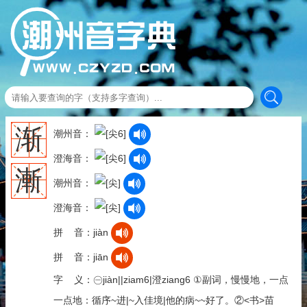
渐
潮州音：
澄海音：
漸
潮州音：
澄海音：
拼 音：jiàn
拼 音：jiān
字 义：㊀jiàn||ziam6|澄ziang6 ①副词，慢慢地，一点
一点地：循序~进|~入佳境|他的病~~好了。②<书>苗