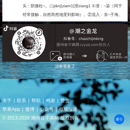
头：防微杜~。㊁jiān||ziam1|澄ziang1 ①浸：~染（同于
经常接触，自然而然地受到影响）。②流入：东~于海。
没有更多了
关于
|
联系
|
帮助
|
鸣谢
|
赞赏
苹果App
|
微博
|
公众号
|
电视报道
© 2013-
2026 潮州音字典网 版权所有
部首
笔划
拼音
潮拼