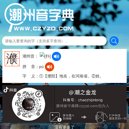
濮
潮州音：
拼 音：pú
字 义：①【濮阳】地名，在河南省。②姓。
没有更多了