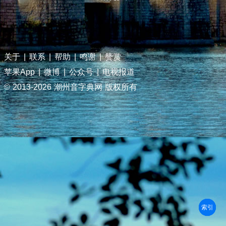
关于
|
联系
|
帮助
|
鸣谢
|
赞赏
苹果App
|
微博
|
公众号
|
电视报道
© 2013-
2026 潮州音字典网 版权所有
部首
笔划
拼音
潮拼