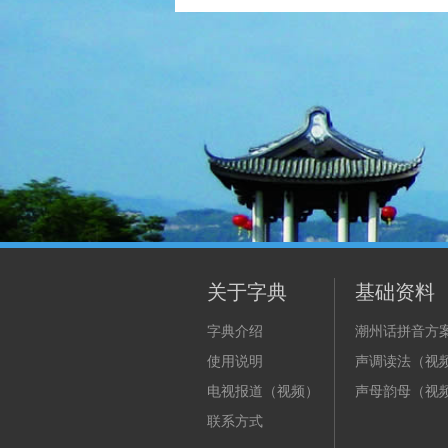
关于字典
基础资料
字典介绍
潮州话拼音方
使用说明
声调读法（视
电视报道（视频）
声母韵母（视
联系方式