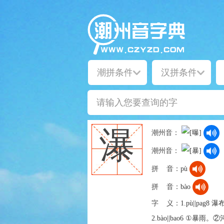
瀑
潮州音：
潮州音：
拼 音：
pù
拼 音：
bào
字 义：
1.pù||p
2.bào||bao6 ①暴