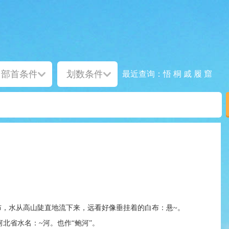
悟
桐
戚
履
窟
最近查询：
ag8 瀑布，水从高山陡直地流下来，远看好像垂挂着的白布：悬~。
雨。②河北省水名：~河。也作“鲍河”。