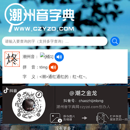
炵
潮州音：
拼 音：tōng
字 义：<潮>通红通红的：红~红~。
没有更多了