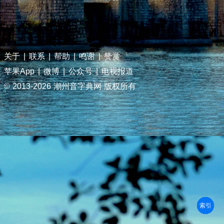
关于
|
联系
|
帮助
|
鸣谢
|
赞赏
苹果App
|
微博
|
公众号
|
电视报道
© 2013-
2026 潮州音字典网 版权所有
部首
笔划
拼音
潮拼