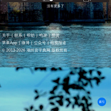
没有更多了
关于
|
联系
|
帮助
|
鸣谢
|
赞赏
苹果App
|
微博
|
公众号
|
电视报道
© 2013-
2026 潮州音字典网 版权所有
部首
笔划
拼音
潮拼