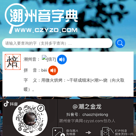
焙
潮州音：
拼 音：bèi
字 义：用微火烘烤：~干研成细末|<潮>~烧（向火取
暖）。