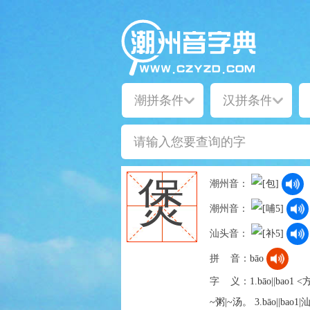
煲
潮州音：
潮州音：
汕头音：
拼 音：
bāo
字 义：
1.bāo||ba
~粥|~汤。 3.bāo||b