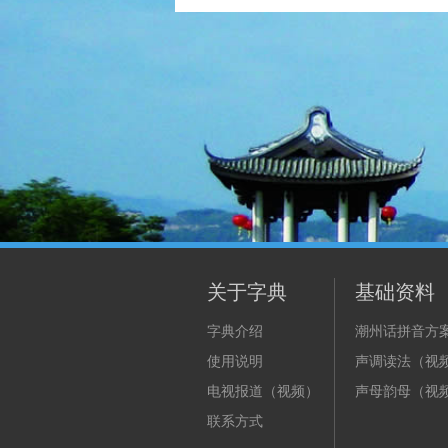
关于字典
基础资料
字典介绍
潮州话拼音方
使用说明
声调读法（视
电视报道（视频）
声母韵母（视
联系方式