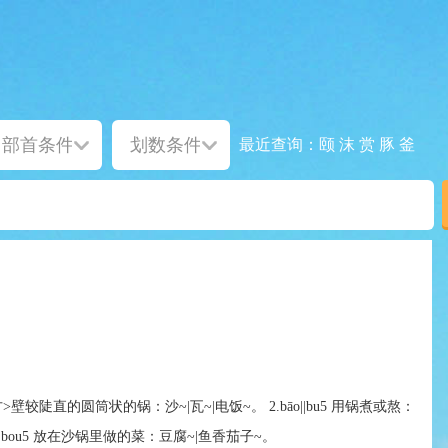
颐
沫
赏
豚
釜
最近查询：
o1 <方>壁较陡直的圆筒状的锅：沙~|瓦~|电饭~。 2.bāo||bu5 用锅煮或熬：
ao1|汕bou5 放在沙锅里做的菜：豆腐~|鱼香茄子~。