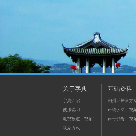
关于字典
基础资料
字典介绍
潮州话拼音方
使用说明
声调读法（视
电视报道（视频）
声母韵母（视
联系方式