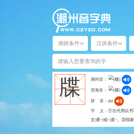
牒
潮州音：
澄海音：
拼 音：
dié
字 义：
①古代用以书
文|通~|戒~|度~。③指家