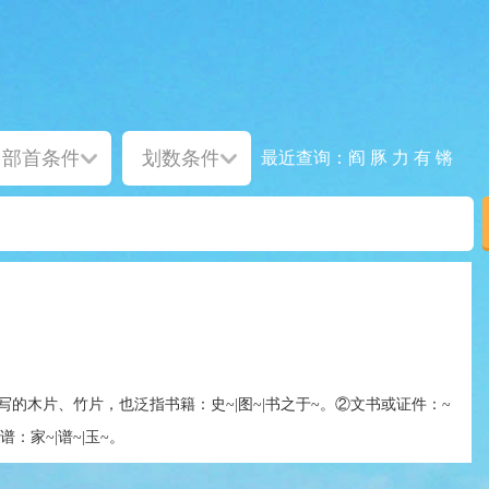
阎
豚
力
有
锵
最近查询：
写的木片、竹片，也泛指书籍：史~|图~|书之于~。②文书或证件：~
谱：家~|谱~|玉~。