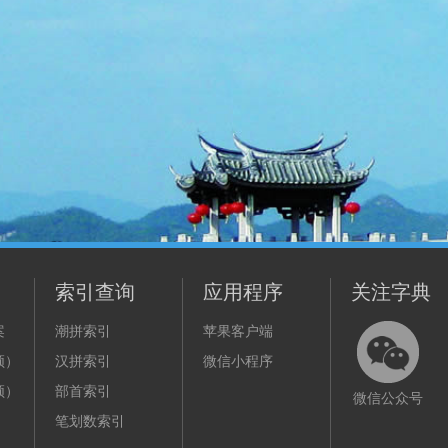
索引查询
应用程序
关注字典
案
潮拼索引
苹果客户端
频）
汉拼索引
微信小程序
频）
部首索引
微信公众号
笔划数索引