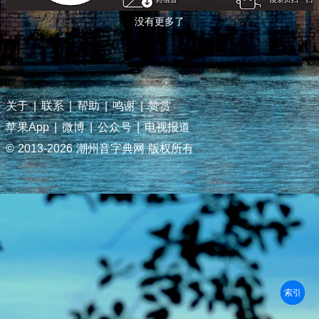
没有更多了
关于
|
联系
|
帮助
|
鸣谢
|
赞赏
苹果App
|
微博
|
公众号
|
电视报道
© 2013-
2026 潮州音字典网 版权所有
部首
笔划
拼音
潮拼