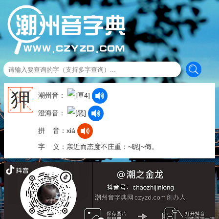
狎
潮州音：
澄海音：
拼 音：xiá
字 义：亲近而态度不庄重：~昵|~侮。