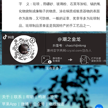
字 义：珐琅，用硼砂、玻璃粉、石英等加铅、锡的氧
化物烧制成像釉子的物质。涂在铜质或银质器物的表面
作为装饰，又可防锈。一般的证章、奖章等多为珐琅制
品。珐琅制品景泰蓝是我国特产的手工艺品之一。
没有更多了
关于
|
联系
|
帮助
|
鸣谢
|
赞赏
苹果App
|
微博
|
公众号
|
电视报道