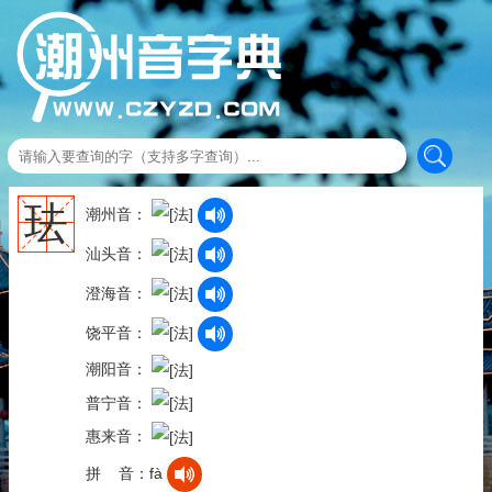
珐
潮州音：
汕头音：
澄海音：
饶平音：
潮阳音：
普宁音：
惠来音：
拼 音：fà