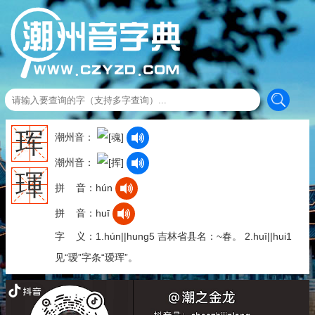
珲
潮州音：
潮州音：
琿
拼 音：hún
拼 音：huī
字 义：1.hún||hung5 吉林省县名：~春。 2.huī||hui1
见“瑷”字条“瑷珲”。