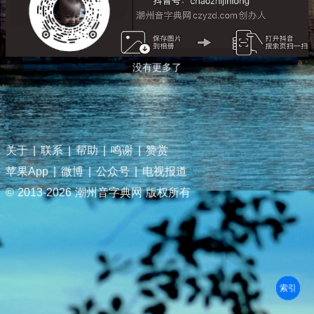
没有更多了
关于
|
联系
|
帮助
|
鸣谢
|
赞赏
苹果App
|
微博
|
公众号
|
电视报道
© 2013-
2026 潮州音字典网 版权所有
部首
笔划
拼音
潮拼