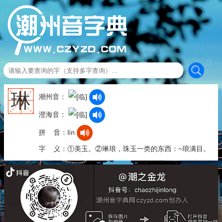
琳
潮州音：
澄海音：
拼 音：lín
字 义：①美玉。②琳琅，珠玉一类的东西：~琅满目。