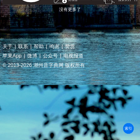
没有更多了
关于
|
联系
|
帮助
|
鸣谢
|
赞赏
苹果App
|
微博
|
公众号
|
电视报道
© 2013-
2026 潮州音字典网 版权所有
部首
笔划
拼音
潮拼