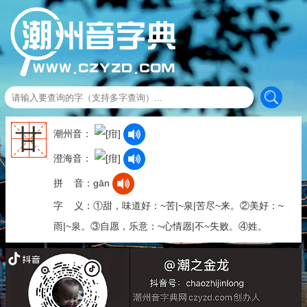
甘
潮州音：
澄海音：
拼 音：gān
字 义：①甜，味道好：~苦|~泉|苦尽~来。②美好：~
雨|~泉。③自愿，乐意：~心情愿|不~失败。④姓。