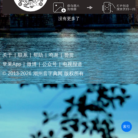
没有更多了
关于
|
联系
|
帮助
|
鸣谢
|
赞赏
苹果App
|
微博
|
公众号
|
电视报道
© 2013-
2026 潮州音字典网 版权所有
部首
笔划
拼音
潮拼