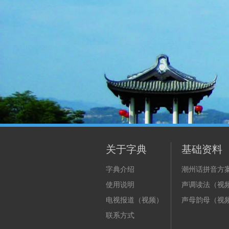
关于字典
基础资料
字典介绍
潮州话拼音方
使用说明
声调读法（视
电视报道（视频）
声母韵母（视
联系方式