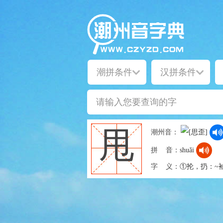
甩
潮州音：
拼 音：
shuǎi
字 义：
①抡，扔：~