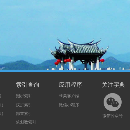
索引查询
应用程序
关注字典
案
潮拼索引
苹果客户端
频）
汉拼索引
微信小程序
频）
部首索引
微信公众号
笔划数索引