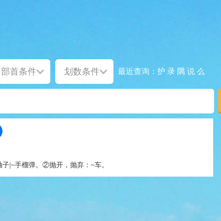
护
录
隅
说
么
最近查询：
袖子|~手榴弹。②抛开，抛弃：~车。