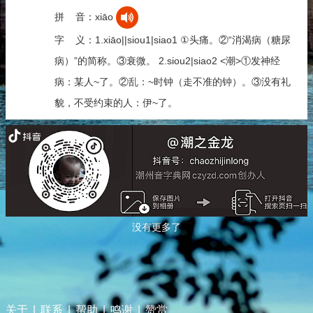
拼 音：xiāo
字 义：1.xiāo||siou1|siao1 ①头痛。②“消渴病（糖尿
病）”的简称。③衰微。 2.siou2|siao2 <潮>①发神经
病：某人~了。②乱：~时钟（走不准的钟）。③没有礼
貌，不受约束的人：伊~了。
没有更多了
关于
|
联系
|
帮助
|
鸣谢
|
赞赏