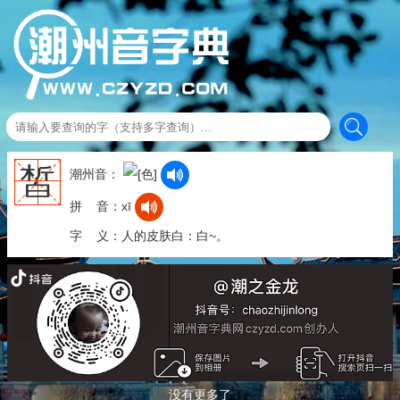
皙
潮州音：
拼 音：xī
字 义：人的皮肤白：白~。
没有更多了