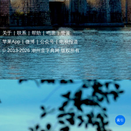
关于
|
联系
|
帮助
|
鸣谢
|
赞赏
苹果App
|
微博
|
公众号
|
电视报道
© 2013-
2026 潮州音字典网 版权所有
部首
笔划
拼音
潮拼