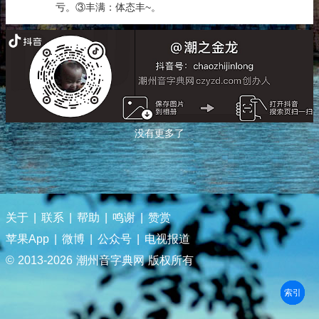
亏。③丰满：体态丰~。
没有更多了
关于
|
联系
|
帮助
|
鸣谢
|
赞赏
苹果App
|
微博
|
公众号
|
电视报道
© 2013-
2026 潮州音字典网 版权所有
部首
笔划
拼音
潮拼