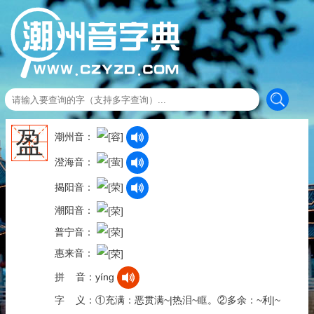
盈
潮州音：
澄海音：
揭阳音：
潮阳音：
普宁音：
惠来音：
拼 音：yíng
字 义：①充满：恶贯满~|热泪~眶。②多余：~利|~