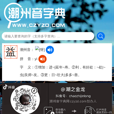
益
潮州音：
拼 音：yì
字 义：①增加：进~|延年~寿。②利，有好处：~处|~
虫|良师~友。③更：日~壮大|多多~善。