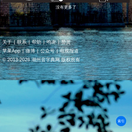
没有更多了
关于
|
联系
|
帮助
|
鸣谢
|
赞赏
苹果App
|
微博
|
公众号
|
电视报道
© 2013-
2026 潮州音字典网 版权所有
部首
笔划
拼音
潮拼