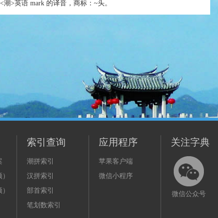
<潮>英语 mark 的译音，商标：~头。
索引查询
应用程序
关注字典
案
潮拼索引
苹果客户端
频）
汉拼索引
微信小程序
频）
部首索引
微信公众号
笔划数索引