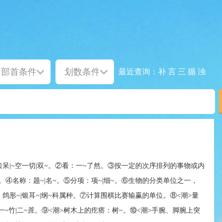
补
言
三
腯
浊
最近查询：
口呆|~空一切|双~。②看：一~了然。③按一定的次序排列的事物或内
~。④名称：题~|名~。⑤分项：项~|细~。⑥生物的分类单位之一，
上：鸽形~|银耳~|纲~科属种。⑦计算围棋比赛输赢的单位。⑧<潮>量
~竹|二~蔗。⑨<潮>树木上的疙瘩：树~。⑩<潮>手腕、脚腕上突