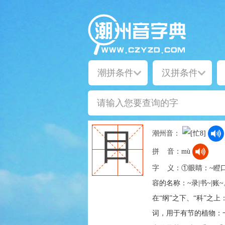
目
潮州音：
拼 音：
mù
字 义：
①眼睛：~瞪
容的名称：~录|书~|账
在“纲”之下、“科”之
词，用于有节的植物：一