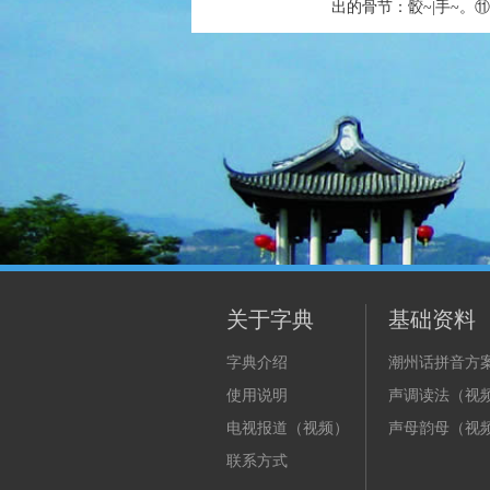
出的骨节：骹~|手~。⑪
关于字典
基础资料
字典介绍
潮州话拼音方
使用说明
声调读法（视
电视报道（视频）
声母韵母（视
联系方式