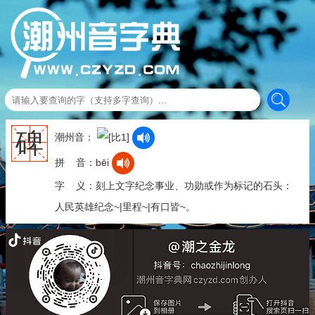
碑
潮州音：
拼 音：bēi
字 义：刻上文字纪念事业、功勋或作为标记的石头：
人民英雄纪念~|里程~|有口皆~。