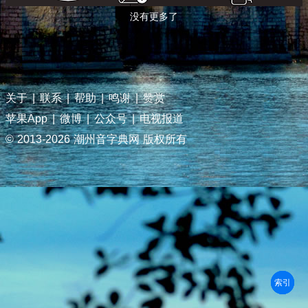
没有更多了
关于
|
联系
|
帮助
|
鸣谢
|
赞赏
苹果App
|
微博
|
公众号
|
电视报道
© 2013-
2026 潮州音字典网 版权所有
部首
笔划
拼音
潮拼