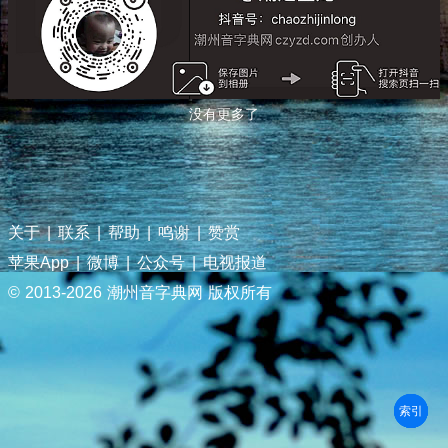
没有更多了
关于
|
联系
|
帮助
|
鸣谢
|
赞赏
苹果App
|
微博
|
公众号
|
电视报道
© 2013-
2026 潮州音字典网 版权所有
部首
笔划
拼音
潮拼