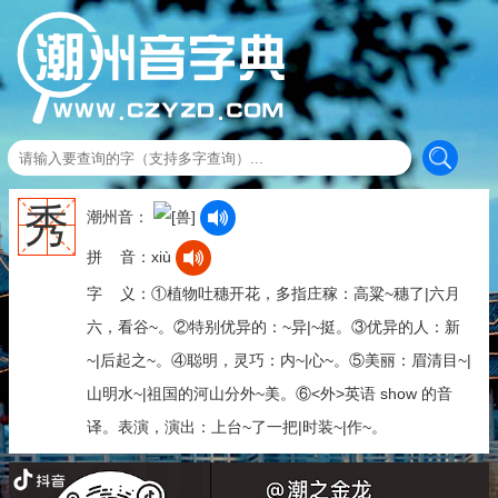
秀
潮州音：
拼 音：xiù
字 义：①植物吐穗开花，多指庄稼：高粱~穗了|六月
六，看谷~。②特别优异的：~异|~挺。③优异的人：新
~|后起之~。④聪明，灵巧：内~|心~。⑤美丽：眉清目~|
山明水~|祖国的河山分外~美。⑥<外>英语 show 的音
译。表演，演出：上台~了一把|时装~|作~。