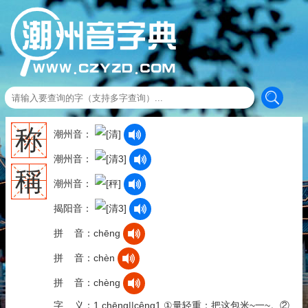
称
潮州音：
潮州音：
稱
潮州音：
揭阳音：
拼 音：chēng
拼 音：chèn
拼 音：chèng
字 义：1.chēng||cêng1 ①量轻重：把这包米~一~。②