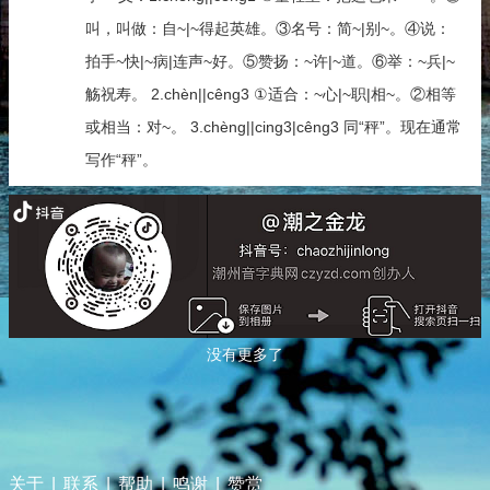
叫，叫做：自~|~得起英雄。③名号：简~|别~。④说：
拍手~快|~病|连声~好。⑤赞扬：~许|~道。⑥举：~兵|~
觞祝寿。 2.chèn||cêng3 ①适合：~心|~职|相~。②相等
或相当：对~。 3.chèng||cing3|cêng3 同“秤”。现在通常
写作“秤”。
没有更多了
关于
|
联系
|
帮助
|
鸣谢
|
赞赏