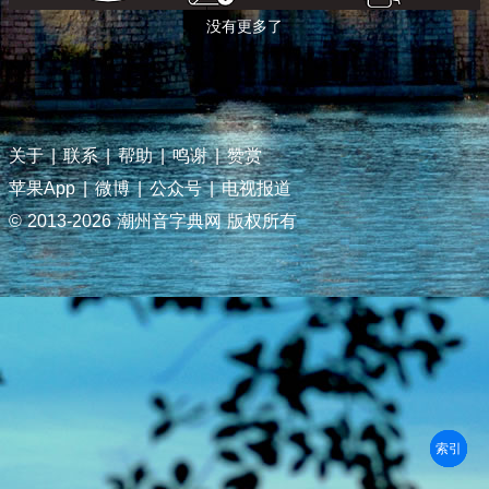
没有更多了
关于
|
联系
|
帮助
|
鸣谢
|
赞赏
苹果App
|
微博
|
公众号
|
电视报道
© 2013-
2026 潮州音字典网 版权所有
部首
笔划
拼音
潮拼