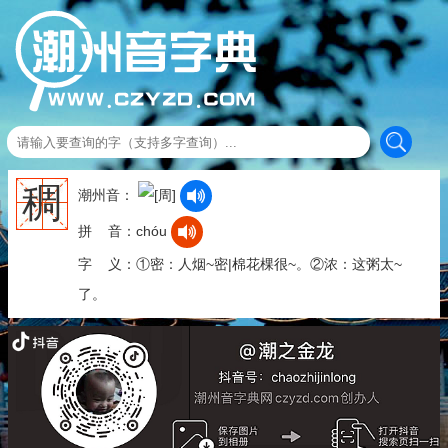
稠
潮州音：
拼 音：chóu
字 义：①密：人烟~密|棉花棵很~。②浓：这粥太~
了。