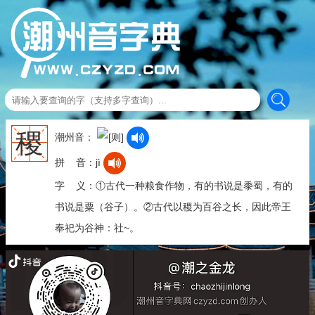
稷
潮州音：
拼 音：jì
字 义：①古代一种粮食作物，有的书说是黍蜀，有的
书说是粟（谷子）。②古代以稷为百谷之长，因此帝王
奉祀为谷神：社~。