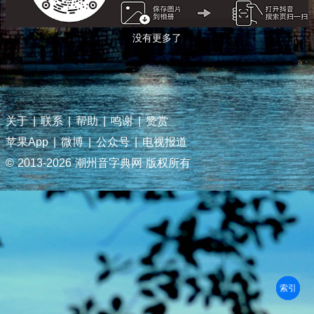
没有更多了
关于
|
联系
|
帮助
|
鸣谢
|
赞赏
苹果App
|
微博
|
公众号
|
电视报道
© 2013-
2026 潮州音字典网 版权所有
部首
笔划
拼音
潮拼