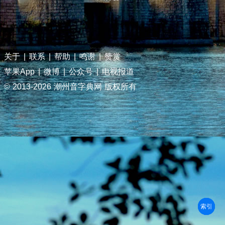
关于
|
联系
|
帮助
|
鸣谢
|
赞赏
苹果App
|
微博
|
公众号
|
电视报道
© 2013-
2026 潮州音字典网 版权所有
部首
笔划
拼音
潮拼