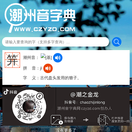
笄
潮州音：
拼 音：jī
字 义：古代盘头发用的簪子。
没有更多了