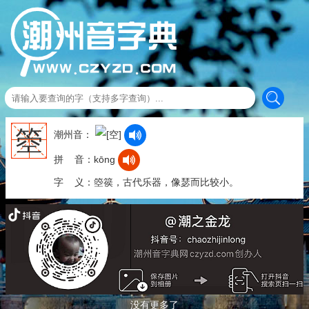
箜
潮州音：
拼 音：kōng
字 义：箜篌，古代乐器，像瑟而比较小。
没有更多了