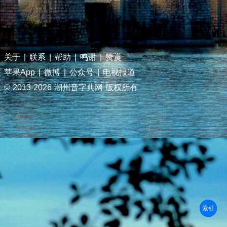
关于
|
联系
|
帮助
|
鸣谢
|
赞赏
苹果App
|
微博
|
公众号
|
电视报道
© 2013-
2026 潮州音字典网 版权所有
部首
笔划
拼音
潮拼