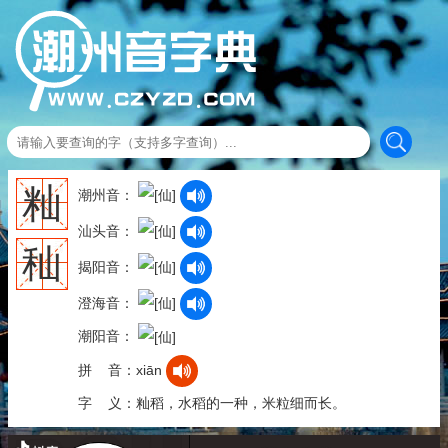
籼
潮州音：
汕头音：
秈
揭阳音：
澄海音：
潮阳音：
拼 音：xiān
字 义：籼稻，水稻的一种，米粒细而长。