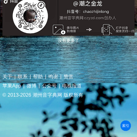
没有更多了
关于
|
联系
|
帮助
|
鸣谢
|
赞赏
苹果App
|
微博
|
公众号
|
电视报道
© 2013-
2026 潮州音字典网 版权所有
部首
笔划
拼音
潮拼