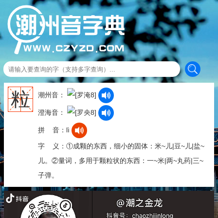
粒
潮州音：
澄海音：
拼 音：lì
字 义：①成颗的东西，细小的固体：米~儿|豆~儿|盐~
儿。②量词，多用于颗粒状的东西：一~米|两~丸药|三~
子弹。