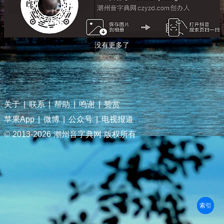
没有更多了
关于
|
联系
|
帮助
|
鸣谢
|
赞赏
苹果App
|
微博
|
公众号
|
电视报道
© 2013-
2026 潮州音字典网 版权所有
部首
笔划
拼音
潮拼