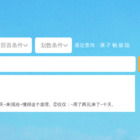
渊
孑
畅
腺
隐
最近查询：
天~来|现在~懂得这个道理。②仅仅：~用了两元|来了~十天。