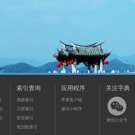
索引查询
应用程序
关注字典
案
潮拼索引
苹果客户端
频）
汉拼索引
微信小程序
频）
部首索引
微信公众号
笔划数索引