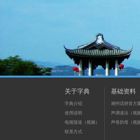
关于字典
基础资料
字典介绍
潮州话拼音方
使用说明
声调读法（视
电视报道（视频）
声母韵母（视
联系方式