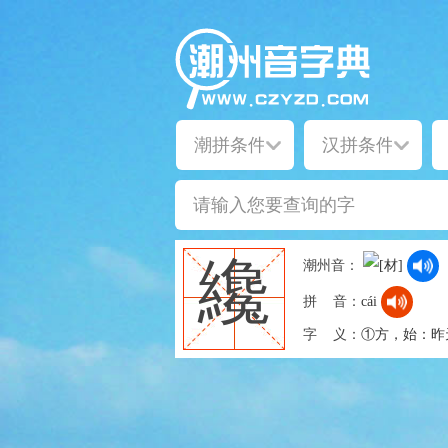
纔
潮州音：
拼 音：
cái
字 义：
①方，始：昨