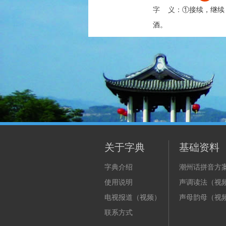
字 义：
①接续，继续
酒。
关于字典
基础资料
字典介绍
潮州话拼音方
使用说明
声调读法（视
电视报道（视频）
声母韵母（视
联系方式