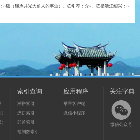
：~熙（继承并光大前人的事业）。②引荐：介~。③指浙江绍兴：~
索引查询
应用程序
关注字典
案
潮拼索引
苹果客户端
频）
汉拼索引
微信小程序
频）
部首索引
微信公众号
笔划数索引