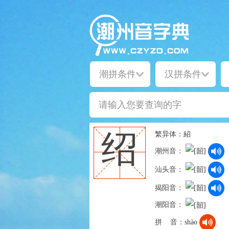
繁异体：
紹
绍
潮州音：
汕头音：
揭阳音：
潮阳音：
拼 音：
shào