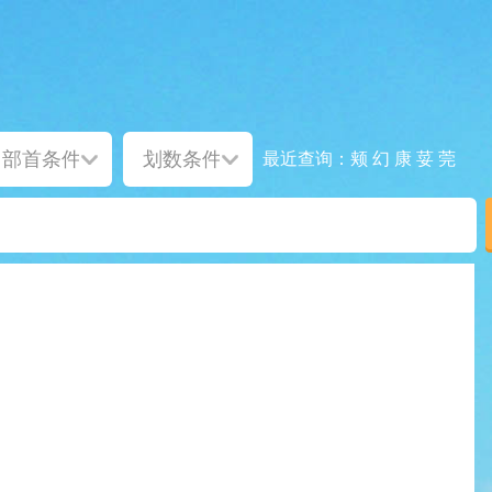
颊
幻
康
荽
莞
最近查询：