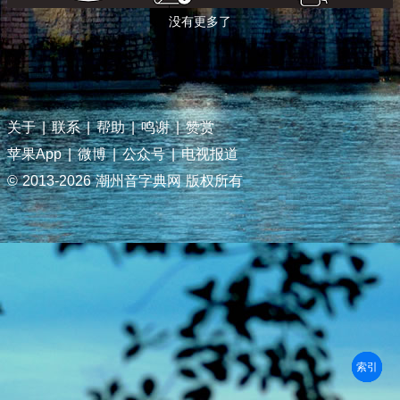
没有更多了
关于
|
联系
|
帮助
|
鸣谢
|
赞赏
苹果App
|
微博
|
公众号
|
电视报道
© 2013-
2026 潮州音字典网 版权所有
部首
笔划
拼音
潮拼