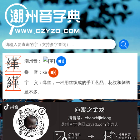
缂
潮州音：
拼 音：kè
緙
字 义：缂丝，一种用丝织成的手工艺品，花纹和刺绣
差不多。