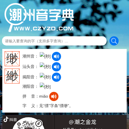
缈
潮州音：
汕头音：
緲
揭阳音：
潮阳音：
拼 音：miǎo
字 义：见“缥”字条“缥缈”。