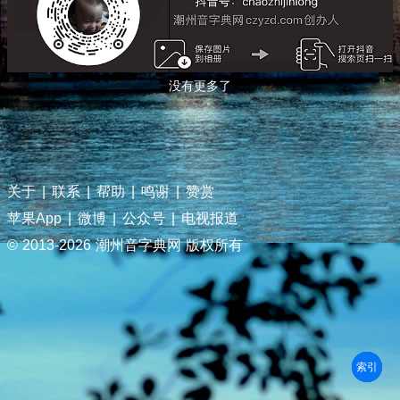
没有更多了
关于
|
联系
|
帮助
|
鸣谢
|
赞赏
苹果App
|
微博
|
公众号
|
电视报道
© 2013-
2026 潮州音字典网 版权所有
部首
笔划
拼音
潮拼