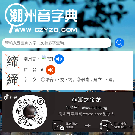
缔
潮州音：
拼 音：dì
締
字 义：①结合：~交|~约。②创造，建立：~造。