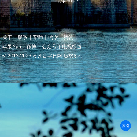
没有更多了
关于
|
联系
|
帮助
|
鸣谢
|
赞赏
苹果App
|
微博
|
公众号
|
电视报道
© 2013-
2026 潮州音字典网 版权所有
部首
笔划
拼音
潮拼